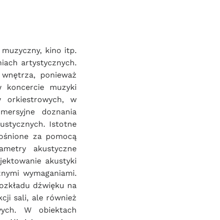
muzyczny, kino itp. 
ach artystycznych. 
wnętrza, ponieważ 
 koncercie muzyki 
 orkiestrowych, w 
mersyjne doznania 
stycznych. Istotne 
łośnione za pomocą 
metry akustyczne 
ektowanie akustyki 
nymi wymaganiami. 
ozkładu dźwięku na 
 sali, ale również 
ych. W obiektach 