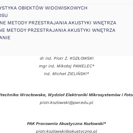
RYSTYKA OBIEKTÓW WIDOWISKOWYCH
OSU
ZNE METODY PRZESTRAJANIA AKUSTYKI WNĘTRZA
NE METODY PRZESTRAJANIA AKUSTYKI WNĘTRZA 
ANIE
dr inż. Piotr Z. KOZŁOWSKI
mgr inż. Mikołaj PAWELEC*
inż. Michał ZIELIŃSKI*
itechnika Wrocławska, Wydział Elektroniki Mikrosystemów i Foto
piotr.kozlowski@pwr.edu.pl
PAK Pracownia Akustyczna Kozłowski*
piotr.kozlowski@akustyczna.pl