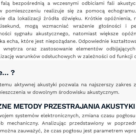
falą bezpośrednią a wczesnymi odbiciami fali akustycz
 pomieszczeniu realizuje się za pomocą echogramu
e dla lokalizacji źródła dźwięku. Krótkie opóźnienia, 
milisekund, mogą wzmacniać wrażenie głośności i pe
lności sygnału akustycznego, natomiast większe opóźn
ka echa, które jest niepożądane. Odpowiednie kształtowa
 wnętrza oraz zastosowanie elementów odbijających i
izację warunków odsłuchowych w zależności od funkcji 
że… ?
temu aktywnej akustyki pozwala na najszerszy zakres z
ieszczenia w dowolnym środowisku akustycznym.
ZNE METODY PRZESTRAJANIA AKUSTYK
wojem systemów elektronicznych, zmiana czasu pogłosu
b mechaniczny. Analizując przedstawiony w poprzedn
1) można zauważyć, że czas pogłosu jest parametrem wpro