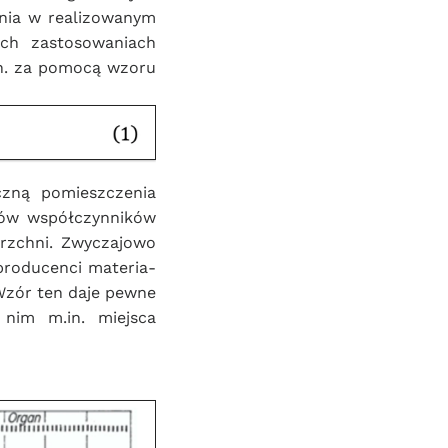
nia w realizowanym 
ch zastosowaniach 
n. za pomocą wzoru 
czną pomieszczenia 
ów współczynników 
rzchni. Zwyczajowo 
producenci materia-
zór ten daje pewne 
nim m.in. miejsca 