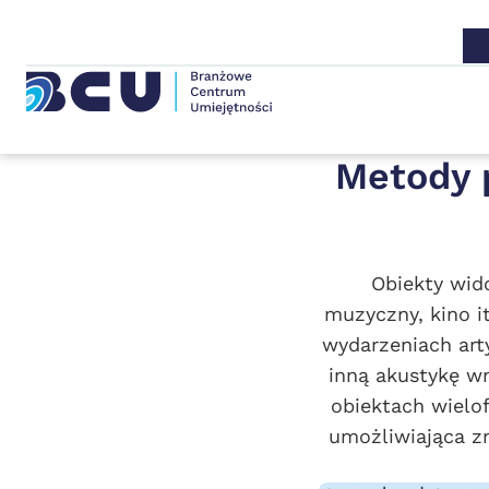
Metody p
Obiekty wido
muzyczny, kino i
wydarzeniach art
inną akustykę wn
obiektach wielo
umożliwiająca z