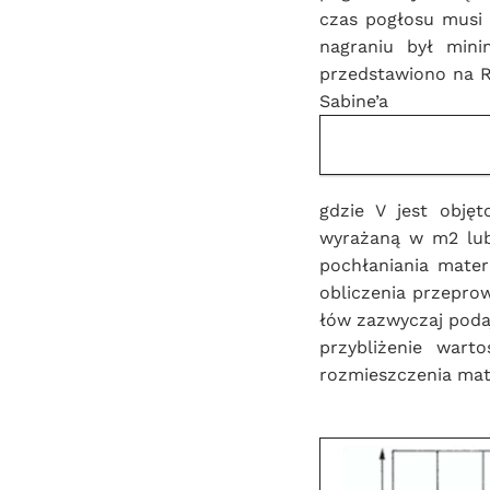
czas pogłosu musi 
nagraniu był mini
przedstawiono na R
Sabine’a
gdzie V jest objęt
wyrażaną w m2 lub
pochłaniania mater
obliczenia przepro
łów zazwyczaj poda
przybliżenie wart
rozmieszczenia mat