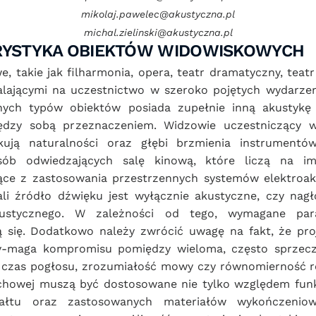
mikolaj.pawelec@akustyczna.pl
michal.zielinski@akustyczna.pl
ERYSTYKA OBIEKTÓW WIDOWISKOWYCH
, takie jak filharmonia, opera, teatr dramatyczny, teatr 
lającymi na uczestnictwo w szeroko pojętych wydarzeni
ych typów obiektów posiada zupełnie inną akustykę 
ędzy sobą przeznaczeniem. Widzowie uczestniczący w
kują naturalności oraz głębi brzmienia instrumentów
ób odwiedzających salę kinową, które liczą na im
ce z zastosowania przestrzennych systemów elektroaku
ali źródło dźwięku jest wyłącznie akustyczne, czy nag
kustycznego. W zależności od tego, wymagane para
 się. Dodatkowo należy zwrócić uwagę na fakt, że proj
y-maga kompromisu pomiędzy wieloma, często sprzecz
k czas pogłosu, zrozumiałość mowy czy równomierność r
chowej muszą być dostosowane nie tylko względem funkcji
ztałtu oraz zastosowanych materiałów wykończeniow