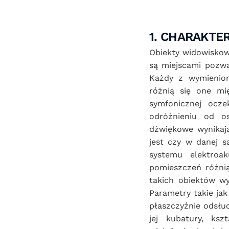
1. CHARAKT
Obiekty widowiskowe
są miejscami pozwa
Każdy z wymienion
różnią się one mi
symfonicznej ocze
odróżnieniu od os
dźwiękowe wynikają
jest czy w danej s
systemu elektroa
pomieszczeń różnią
takich obiektów w
Parametry takie ja
płaszczyźnie odsłu
jej kubatury, ks