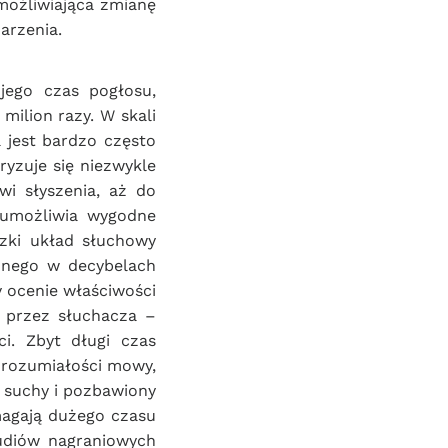
możliwiająca zmianę 
arzenia.
ego czas pogłosu, 
ilion razy. W skali 
jest bardzo często 
zuje się niezwykle 
 słyszenia, aż do 
 umożliwia wygodne 
ki układ słuchowy 
znego w decybelach 
 ocenie właściwości 
przez słuchacza – 
. Zbyt długi czas 
rozumiałości mowy, 
 suchy i pozbawiony 
agają dużego czasu 
diów nagraniowych 