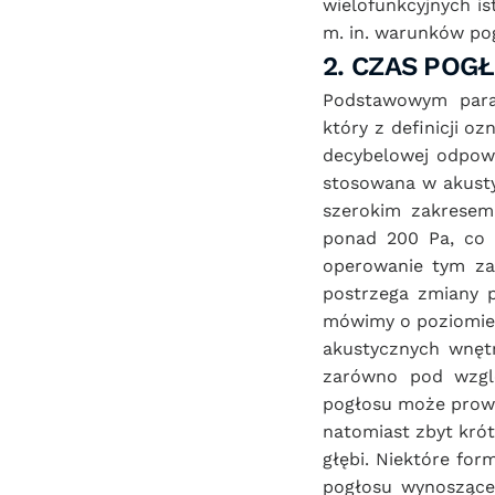
wielofunkcyjnych is
m. in. warunków po
2. CZAS POG
Podstawowym param
który z definicji o
decybelowej odpowi
stosowana w akusty
szerokim zakresem
ponad 200 Pa, co s
operowanie tym za
postrzega zmiany p
mówimy o poziomie c
akustycznych wnęt
zarówno pod wzglę
pogłosu może prowa
natomiast zbyt krót
głębi. Niektóre fo
pogłosu wynoszące