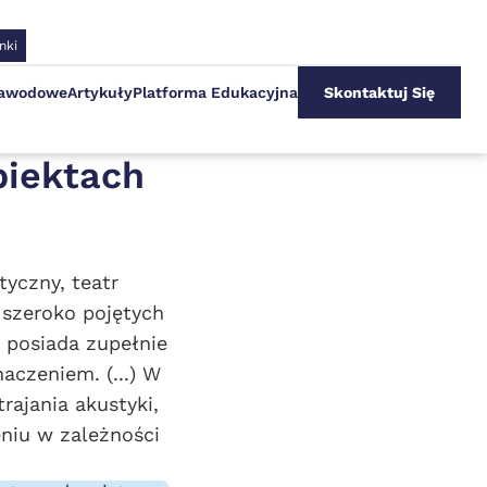
nki
zawodowe
Artykuły
Platforma Edukacyjna
Skontaktuj Się
iektach 
tyczny, teatr
 szeroko pojętych
 posiada zupełnie
aczeniem. (...) W
ajania akustyki,
niu w zależności