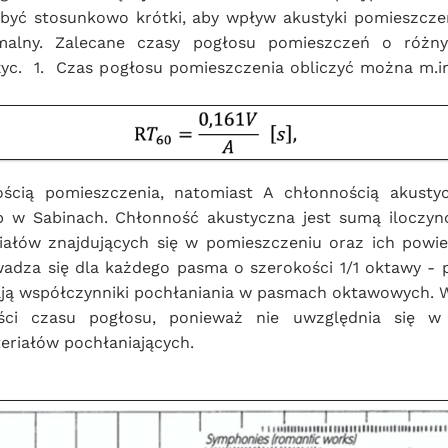
być stosunkowo krótki, aby wpływ akustyki pomieszcze
malny. Zalecane czasy pogłosu pomieszczeń o różny
yc.  1.  Czas pogłosu pomieszczenia obliczyć można m.i
ością pomieszczenia, natomiast A chłonnością akusty
 w Sabinach. Chłonność akustyczna jest sumą iloczyn
iałów znajdujących się w pomieszczeniu oraz ich powie
wadza się dla każdego pasma o szerokości 1/1 oktawy - 
ją współczynniki pochłaniania w pasmach oktawowych. W
ości czasu pogłosu, ponieważ nie uwzględnia się w 
eriałów pochłaniających. 