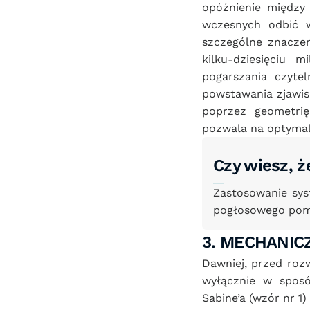
opóźnienie między 
wczesnych odbić w
szczególne znaczeni
kilku-dziesięciu 
pogarszania czyte
powstawania zjawis
poprzez geometrię
pozwala na optymal
Czy wiesz, 
Zastosowanie sys
pogłosowego pom
3. MECHANIC
Dawniej, przed roz
wyłącznie w sposó
Sabine’a (wzór nr 