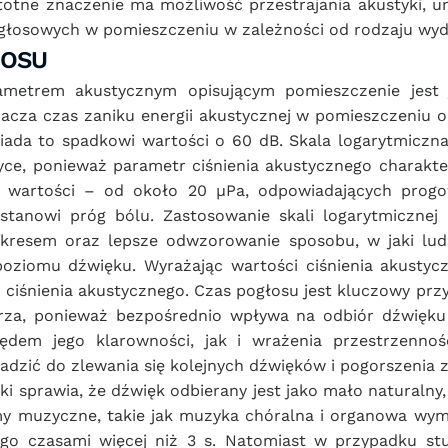
totne znaczenie ma możliwość przestrajania akustyki, u
głosowych w pomieszczeniu w zależności od rodzaju wyd
ŁOSU
etrem akustycznym opisującym pomieszczenie jest j
znacza czas zaniku energii akustycznej w pomieszczeniu o m
ada to spadkowi wartości o 60 dB. Skala logarytmiczna 
ce, ponieważ parametr ciśnienia akustycznego charaktery
 wartości – od około 20 µPa, odpowiadających progowi
tanowi próg bólu. Zastosowanie skali logarytmicznej
kresem oraz lepsze odwzorowanie sposobu, w jaki ludz
oziomu dźwięku. Wyrażając wartości ciśnienia akustyc
iśnienia akustycznego. Czas pogłosu jest kluczowy przy
rza, ponieważ bezpośrednio wpływa na odbiór dźwięku 
dem jego klarowności, jak i wrażenia przestrzenności
dzić do zlewania się kolejnych dźwięków i pogorszenia z
ki sprawia, że dźwięk odbierany jest jako mało naturalny,
rmy muzyczne, takie jak muzyka chóralna i organowa wym
go czasami więcej niż 3 s. Natomiast w przypadku stu