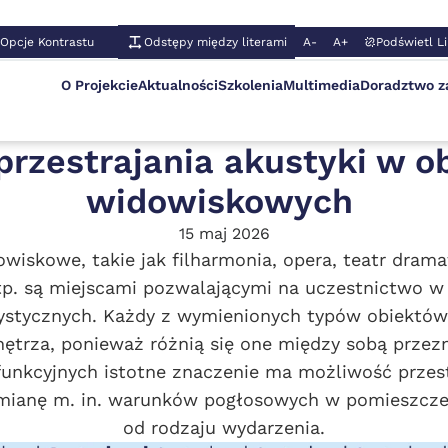
Opcje Kontrastu
Odstępy między literami
A-
A+
Podświetl Li
O Projekcie
Aktualności
Szkolenia
Multimedia
Doradztwo 
rzestrajania akustyki w ob
widowiskowych 
15 maj 2026
wiskowe, takie jak filharmonia, opera, teatr drama
tp. są miejscami pozwalającymi na uczestnictwo w
ystycznych. Każdy z wymienionych typów obiektów
ętrza, ponieważ różnią się one między sobą przezn
funkcyjnych istotne znaczenie ma możliwość przestr
mianę m. in. warunków pogłosowych w pomieszcze
od rodzaju wydarzenia.