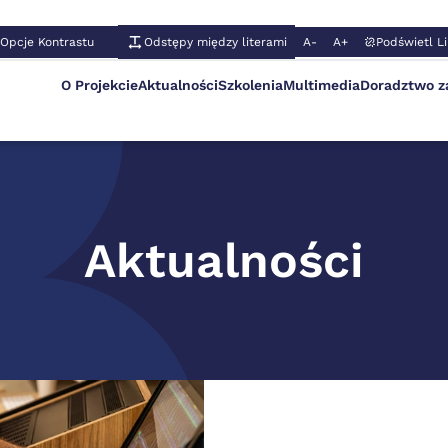
Opcje Kontrastu
Odstępy między literami
A-
A+
Podświetl Li
O Projekcie
Aktualności
Szkolenia
Multimedia
Doradztwo 
Aktualności