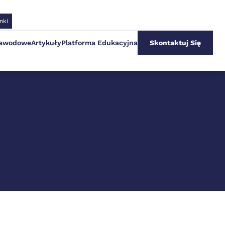
nki
zawodowe
Artykuły
Platforma Edukacyjna
Skontaktuj Się