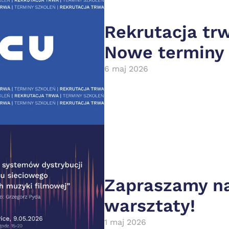
Rekrutacja trw
Nowe terminy
6 maj 2026
Zapraszamy na
warsztaty!
1 maj 2026