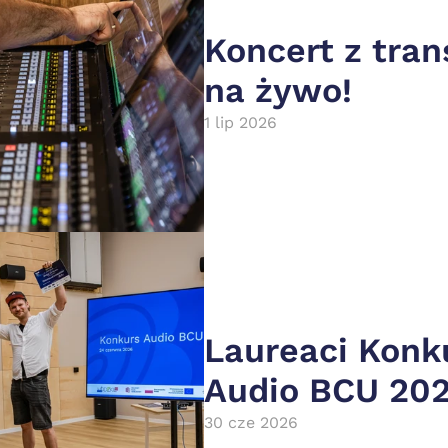
Koncert z tran
na żywo!
1 lip 2026
Laureaci Konku
Audio BCU 20
30 cze 2026