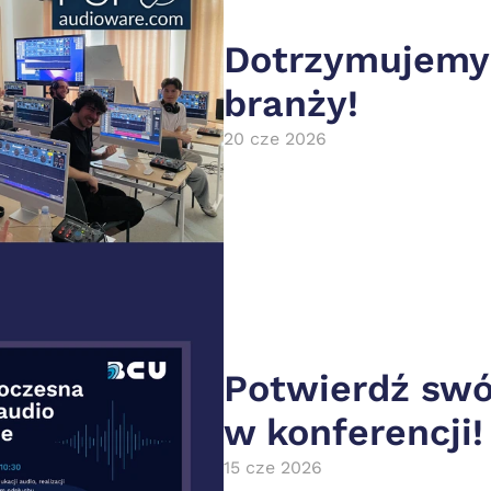
Dotrzymujemy 
branży!
20 cze 2026
Potwierdź swój
w konferencji!
15 cze 2026