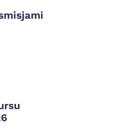
smisjami 
rsu 
26