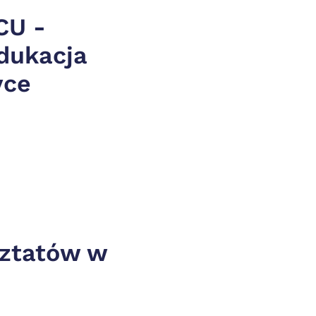
U - 
ukacja 
yce
ztatów w 