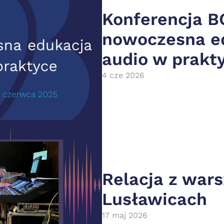
Konferencja BC
nowoczesna ed
audio w prakt
4 cze 2026
Relacja z wars
Lusławicach
17 maj 2026